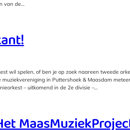
én van de…
ant!
kest wil spelen, of ben je op zoek naareen tweede ork
muziekvereniging in Puttershoek & Maasdam meteen r
ieorkest – uitkomend in de 2e divisie –…
 Het MaasMuziekProjec