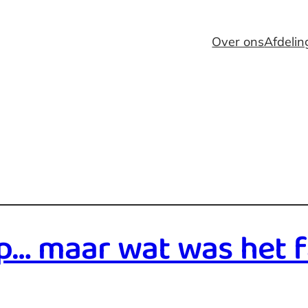
Over ons
Afdeli
op… maar wat was het f