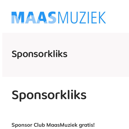
Ga
naar
de
inhoud
Sponsorkliks
Sponsorkliks
Sponsor Club MaasMuziek gratis!